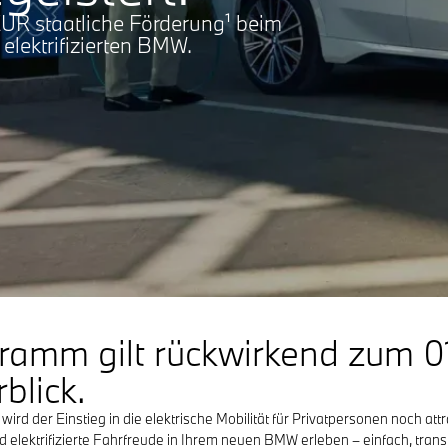
EUR staatliche Förderung¹ beim
elektrifizierten BMW.
ramm gilt rückwirkend zum 0
blick.
der Einstieg in die elektrische Mobilität für Privatpersonen noch attra
ald elektrifizierte Fahrfreude in Ihrem neuen BMW erleben – einfach, tr