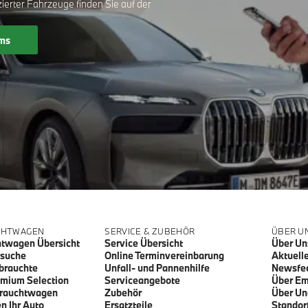
zierter Fahrzeuge finden Sie auf der
ms
CHTWAGEN
SERVICE & ZUBEHÖR
ÜBER U
twagen Übersicht
Service Übersicht
Über Un
gsuche
Online Terminvereinbarung
Aktuell
brauchte
Unfall- und Pannenhilfe
Newsfe
mium Selection
Serviceangebote
Über Em
brauchtwagen
Zubehör
Über Un
n Ihr Auto
Ersatzteile
Standor