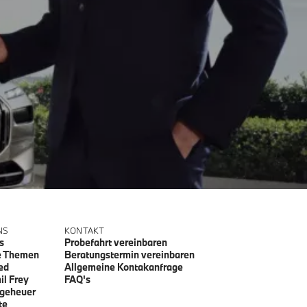
NS
KONTAKT
s
Probefahrt vereinbaren
e Themen
Beratungstermin vereinbaren
ed
Allgemeine Kontakanfrage
il Frey
FAQ's
geheuer
te