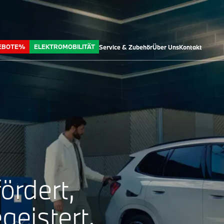
EBOTE%
ELEKTROMOBILITÄT
Service & Zubehör
Über Uns
Kontakt
ördert,
geistert.