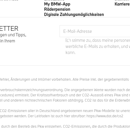
My BMW-App
Karriere
Räderpension
Digitale Zahlungsmöglichkeiten
ETTER
E-Mail-Adresse
gen und Tipps,
Ich stimme zu, dass meine person
 in Ihrem
werbliche E-Mails zu erhalten, und w
kann.
hler, Änderungen und Irrtümer vorbehalten. Alle Preise inkl. der gegebenenfalls
ieverbrauchskennzeichnungsverordnung. Die angegebenen Werte wurden nach d
cedures) ermittelt. Der Kraftstoffverbrauch und der CO2-Ausstoß eines Pkw sind 
til und anderen nichttechnischen Faktoren abhängig. CO2 ist das für die Erderwä
e CO2-Emissionen aller in Deutschland angebotenen neuen Pkw-Modelle ist unentg
eboten werden. Der Leitfaden ist auch hier abrufbar: https://www.dat.de/co2
durch den Betrieb des Pkw entstehen. CO2-Emissionen, die durch die Produktion 