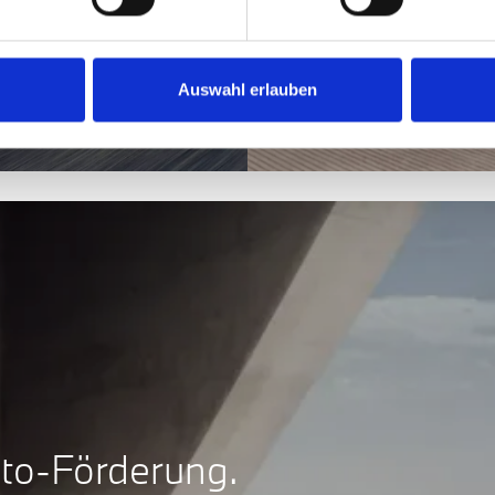
Elektroauto
hr neuer B
Hybdrid.
Auswahl erlauben
Mehr zu BMW Plug-i
uto-Förderung.