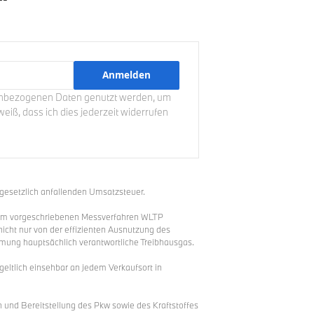
enbezogenen Daten genutzt werden, um
eiß, dass ich dies jederzeit widerrufen
 gesetzlich anfallenden Umsatzsteuer.
em vorgeschriebenen Messverfahren WLTP
nicht nur von der effizienten Ausnutzung des
rmung hauptsächlich verantwortliche Treibhausgas.
eltlich einsehbar an jedem Verkaufsort in
und Bereitstellung des Pkw sowie des Kraftstoffes