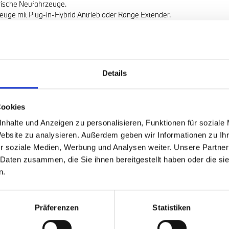
trische Neufahrzeuge.
euge mit Plug-in-Hybrid Antrieb oder Range Extender.
ndes Jahreshaushaltseinkommen zwischen 45.001 bis 60.000 € liegt.
ndes Jahreshaushaltseinkommen bei max. 45.000 € liegt.
(500 € pro Kind).
Details
Cookies
nhalte und Anzeigen zu personalisieren, Funktionen für soziale
Website zu analysieren. Außerdem geben wir Informationen zu I
r soziale Medien, Werbung und Analysen weiter. Unsere Partner
 Daten zusammen, die Sie ihnen bereitgestellt haben oder die s
n.
Präferenzen
Statistiken