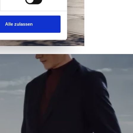
MW Plug-in-
Alle zulassen
n-Hybrid