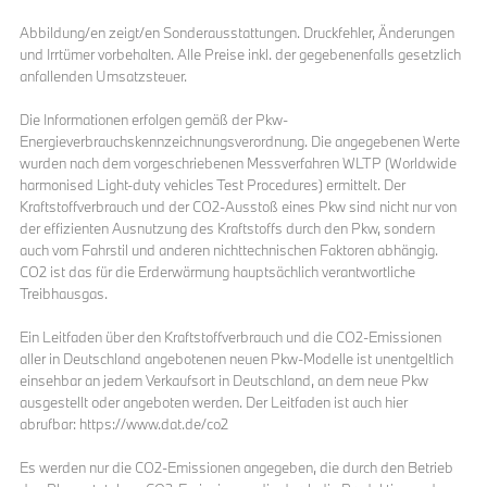
Abbildung/en zeigt/en Sonderausstattungen. Druckfehler, Änderungen
und Irrtümer vorbehalten. Alle Preise inkl. der gegebenenfalls gesetzlich
anfallenden Umsatzsteuer.
Die Informationen erfolgen gemäß der Pkw-
Energieverbrauchskennzeichnungsverordnung. Die angegebenen Werte
wurden nach dem vorgeschriebenen Messverfahren WLTP (Worldwide
harmonised Light-duty vehicles Test Procedures) ermittelt. Der
Kraftstoffverbrauch und der CO2-Ausstoß eines Pkw sind nicht nur von
der effizienten Ausnutzung des Kraftstoffs durch den Pkw, sondern
auch vom Fahrstil und anderen nichttechnischen Faktoren abhängig.
CO2 ist das für die Erderwärmung hauptsächlich verantwortliche
Treibhausgas.
Ein Leitfaden über den Kraftstoffverbrauch und die CO2-Emissionen
aller in Deutschland angebotenen neuen Pkw-Modelle ist unentgeltlich
einsehbar an jedem Verkaufsort in Deutschland, an dem neue Pkw
ausgestellt oder angeboten werden. Der Leitfaden ist auch hier
abrufbar: https://www.dat.de/co2
Es werden nur die CO2-Emissionen angegeben, die durch den Betrieb