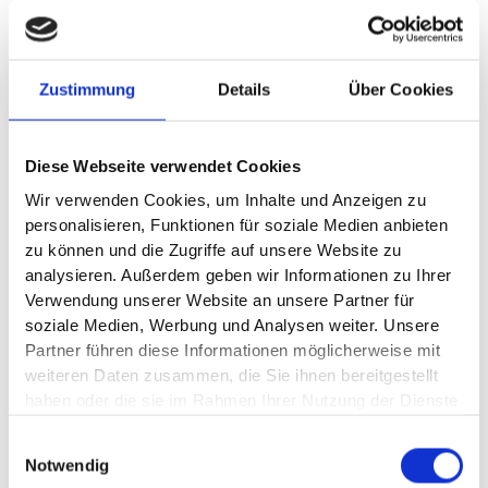
Zustimmung
Details
Über Cookies
Diese Webseite verwendet Cookies
Wir verwenden Cookies, um Inhalte und Anzeigen zu
personalisieren, Funktionen für soziale Medien anbieten
Platz für alle. Und alles.
zu können und die Zugriffe auf unsere Website zu
Im Fond sitzen Passagiere auf optionalem, weichem
analysieren. Außerdem geben wir Informationen zu Ihrer
Sensatec mit Steppung und Kontrastnähten. Sperriges
Verwendung unserer Website an unsere Partner für
Gepäck? Kein Problem. Die Lehnen lassen sich flexibel im
soziale Medien, Werbung und Analysen weiter. Unsere
Verhältnis 40:20:40 einzeln umklappen.
Partner führen diese Informationen möglicherweise mit
weiteren Daten zusammen, die Sie ihnen bereitgestellt
haben oder die sie im Rahmen Ihrer Nutzung der Dienste
gesammelt haben.
Einwilligungsauswahl
Notwendig