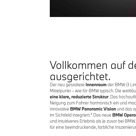
Vollkommen auf d
ausgerichtet.
Der neu gestaltete
Innenraum
der BMW i3 Lim
Mittelpunkt – wie für BMW typisch. Die weitl
eine klare, reduzierte Struktur
. Das hochauf
Neigung zum Fahrer harmonisch ein und mach
innovative
BMW Panoramic Vision
und das o
im Sichtfeld integriert.³ Das neue
BMW Operat
und intuitiveres Erlebnis als je zuvor bei BM
für eine beeindruckende, farbliche Inszenier