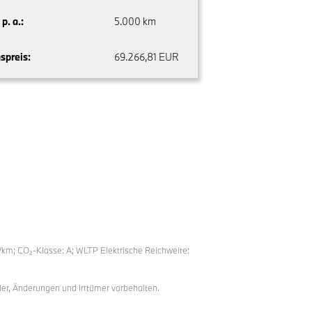
p. a.:
5.000 km
spreis:
69.266,81 EUR
/km; CO₂-Klasse: A; WLTP Elektrische Reichweite:
ler, Änderungen und Irrtümer vorbehalten.