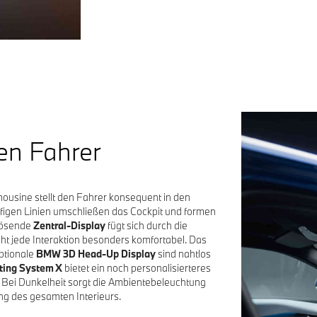
en Fahrer
ousine stellt den Fahrer konsequent in den
äufigen Linien umschließen das Cockpit und formen
lösende
Zentral-Display
fügt sich durch die
t jede Interaktion besonders komfortabel. Das
ptionale
BMW 3D Head-Up Display
sind nahtlos
ing System X
bietet ein noch personalisierteres
W. Bei Dunkelheit sorgt die Ambientebeleuchtung
ung des gesamten Interieurs.