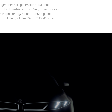
gegebenenfalls gesetzlich anfallenden
rnabsatzverträgen nach Vertragsschluss ein
Verpflichtung, für das Fahrzeug eine
mbH, Lilienthalallee 26, 80939 München.
Klasse: A; Elektrische Reichweite: 548 km (WLTP);
e bei derNutzung des Autobahnassistenten immer
rt. Wetter, Verkehr, Straßenbedingungen,
utobahnen bis 130 km/h. Weitere
ei ist derUmgebungsverkehr stets zu prüfen.