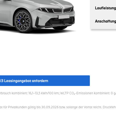
Laufleistung 
Anschaffung
 i3 Leasingangebot anfordern
erbrauch kombiniert: 16,1–13,5 kWh/100 km; WLTP CO₂-Emissionen kombiniert: 0 g
für Privatkunden gültig bis 30.09.2026 bzw. solange der Vorrat reicht. Druckfeh