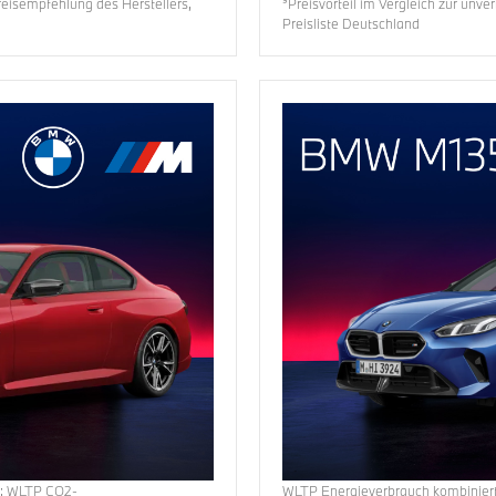
Preisempfehlung des Herstellers,
³Preisvorteil im Vergleich zur unv
Preisliste Deutschland
m
;
WLTP CO2-
WLTP Energieverbrauch
kombinier