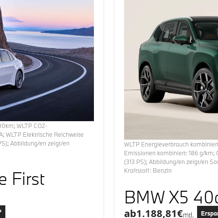
00km
;
WLTP CO2-
A
; WLTP Elektrische Reichweite
S); Abbildung/en zeigt/en
WLTP Energieverbrauch
kombinier
Emissionen
kombiniert:
186
g/km; 
(
313
PS); Abbildung/en zeigt/en S
Kraftstoff:
Benzin
 First
BMW X5 40d
ab
1.188,81
€
³
Erspa
mtl.