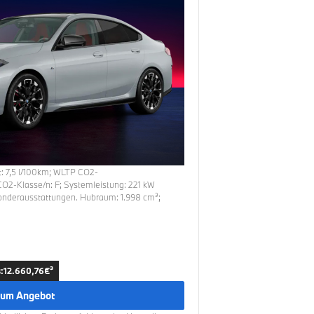
t:
7,5
l/100km
;
WLTP CO2-
CO2-Klasse/n:
F
; Systemleistung:
221
kW
Sonderausstattungen.
Hubraum:
1.998
cm³;
:
12.660,76
€³
um Angebot