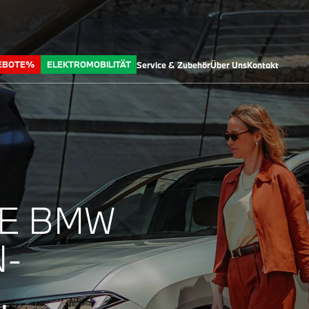
EBOTE%
ELEKTROMOBILITÄT
Service & Zubehör
Über Uns
Kontakt
VE BMW
-
.