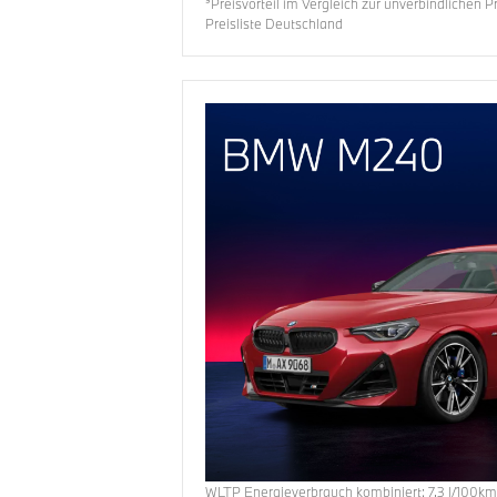
³Preisvorteil im Vergleich zur unverbindlichen 
Preisliste Deutschland
WLTP Energieverbrauch
kombiniert:
7,3
l/100k