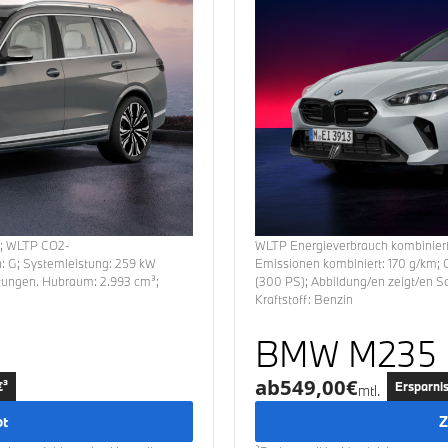
m
;
WLTP CO2-
WLTP Energieverbrauch
kombinier
n:
G
; Systemleistung:
259
kW
Emissionen
kombiniert:
170
g/km; 
ttungen.
Hubraum:
2.993
cm³;
(
300
PS); Abbildung/en zeigt/en 
Kraftstoff:
Benzin
BMW M235
ab
549,00
€
€³
Ersparnis
mtl.
ot
Z