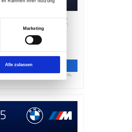
ie im Rahmen Ihrer Nutzung
t:
10,3
l/100km
;
WLTP CO2-
CO2-Klasse/n:
G
; Systemleistung:
353
kW
Sonderausstattungen.
Hubraum:
2.993
cm³;
Marketing
upé
:
19.952,30
€³
Alle zulassen
um Angebot
erbindlichen Preisempfehlung des Herstellers,