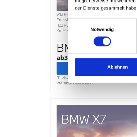
möglicherweise mit weiteren
der Dienste gesammelt habe
WLTP Energieverbrauch
kombiniert:
5,9
l/100k
Emissionen
kombiniert:
134
g/km; CO2-Klasse/
Einwilligungsauswahl
(
122
PS); Abbildung/en zeigt/en Sonderausstat
Notwendig
Kraftstoff:
Benzin
BMW 216 Gran 
ab
333,00
€
Ersparnis:
8.994,89
€
mtl.
Ablehnen
Zum Angeb
³Preisvorteil im Vergleich zur unverbindlichen 
Preisliste Deutschland