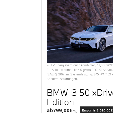
WLTP Energieverbrauch
kombiniert:
13,50
kW/1
Emissionen
kombiniert:
0
g/km; CO2-Klasse/n:
(EAER):
906
km
; Systemleistung:
345
kW (
469
P
Sonderausstattungen.
BMW i3 50 xDrive
Edition
ab
799,00
€
Ersparnis:
6.020,00
€
mtl.