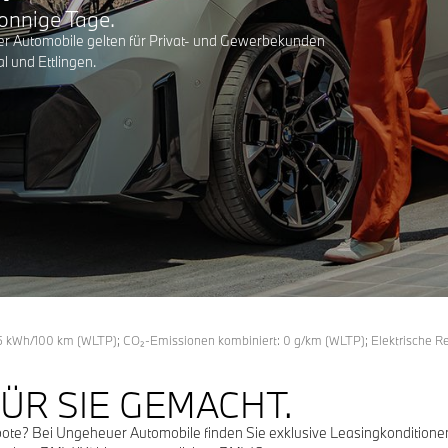
onnige Tage.
er Automobile gelten für Privat- und Gewerbekunden
l und Ettlingen.
,5 kWh/100 km (WLTP); CO₂-Emissionen kombiniert: 0 g/km (WLTP); Elektrische R
FÜR SIE GEMACHT.
e? Bei Ungeheuer Automobile finden Sie exklusive Leasingkonditionen