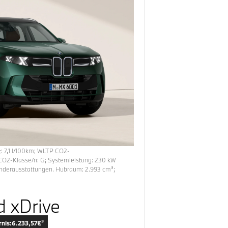
t:
7,1
l/100km
;
WLTP CO2-
CO2-Klasse/n:
G
; Systemleistung:
230
kW
onderausstattungen.
Hubraum:
2.993
cm³;
 xDrive
rnis:
6.233,57
€³