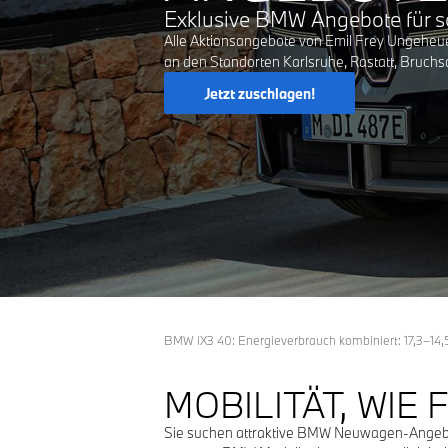
Exklusive BMW Angebote für s
Alle Aktionsangebote von Emil Frey Ungeheu
an den Standorten Karlsruhe, Rastatt, Bruchsa
Jetzt zuschlagen!
BMW iX3 40: Energieverbrauch kombiniert: 17,3–14
MOBILITÄT, WIE 
Sie suchen attraktive BMW Neuwagen-Angebot