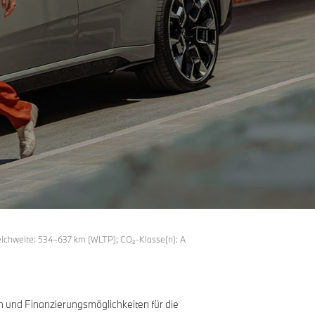
eichweite: 534–637 km (WLTP); CO₂-Klasse(n): A
 und Finanzierungsmöglichkeiten für die