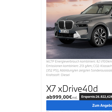
WLTP Energieverbrauch
kombiniert:
8,1
l/100k
Emissionen
kombiniert:
213
g/km; CO2-Klasse/
(
352
PS); Abbildung/en zeigt/en Sonderaussta
Kraftstoff:
Diesel
X7 xDrive40d
ab
999,00
€
Ersparnis:
26.822,62
mtl.
Zum Angeb