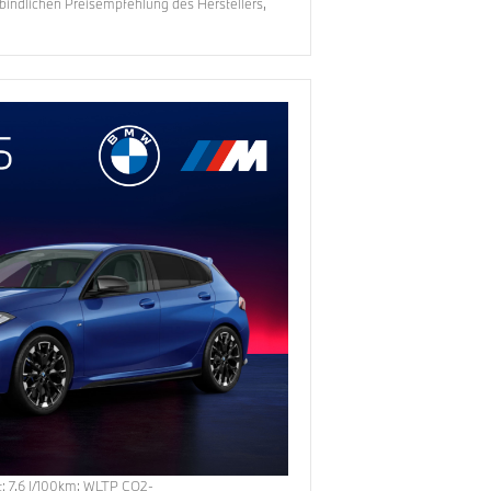
erbindlichen Preisempfehlung des Herstellers,
t:
7,6
l/100km
;
WLTP CO2-