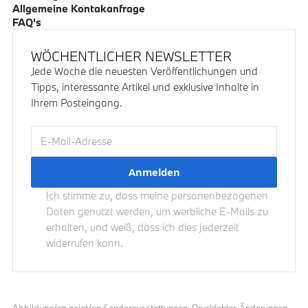
Allgemeine Kontakanfrage
FAQ's
WÖCHENTLICHER NEWSLETTER
Jede Woche die neuesten Veröffentlichungen und
Tipps, interessante Artikel und exklusive Inhalte in
Ihrem Posteingang.
E-Mail-Adresse
Ich stimme zu, dass meine personenbezogenen
Daten genutzt werden, um werbliche E-Mails zu
erhalten, und weiß, dass ich dies jederzeit
widerrufen kann.
Abbildung/en zeigt/en Sonderausstattungen. Druckfehler, Änderungen