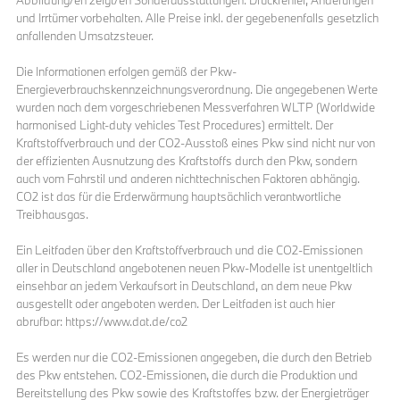
und Irrtümer vorbehalten. Alle Preise inkl. der gegebenenfalls gesetzlich
anfallenden Umsatzsteuer.
Die Informationen erfolgen gemäß der Pkw-
Energieverbrauchskennzeichnungsverordnung. Die angegebenen Werte
wurden nach dem vorgeschriebenen Messverfahren WLTP (Worldwide
harmonised Light-duty vehicles Test Procedures) ermittelt. Der
Kraftstoffverbrauch und der CO2-Ausstoß eines Pkw sind nicht nur von
der effizienten Ausnutzung des Kraftstoffs durch den Pkw, sondern
auch vom Fahrstil und anderen nichttechnischen Faktoren abhängig.
CO2 ist das für die Erderwärmung hauptsächlich verantwortliche
Treibhausgas.
Ein Leitfaden über den Kraftstoffverbrauch und die CO2-Emissionen
aller in Deutschland angebotenen neuen Pkw-Modelle ist unentgeltlich
einsehbar an jedem Verkaufsort in Deutschland, an dem neue Pkw
ausgestellt oder angeboten werden. Der Leitfaden ist auch hier
abrufbar: https://www.dat.de/co2
Es werden nur die CO2-Emissionen angegeben, die durch den Betrieb
des Pkw entstehen. CO2-Emissionen, die durch die Produktion und
Bereitstellung des Pkw sowie des Kraftstoffes bzw. der Energieträger