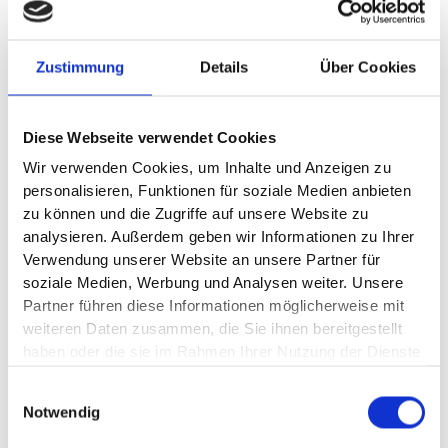
wie hochwertigen Kontrastnähten entsteht so eine
Atmosphäre voller Ruhe und Kraft, die typisch ist für einen
BMW X.
Zustimmung
Details
Über Cookies
Diese Webseite verwendet Cookies
Wir verwenden Cookies, um Inhalte und Anzeigen zu
personalisieren, Funktionen für soziale Medien anbieten
zu können und die Zugriffe auf unsere Website zu
analysieren. Außerdem geben wir Informationen zu Ihrer
Verwendung unserer Website an unsere Partner für
soziale Medien, Werbung und Analysen weiter. Unsere
Partner führen diese Informationen möglicherweise mit
weiteren Daten zusammen, die Sie ihnen bereitgestellt
haben oder die sie im Rahmen Ihrer Nutzung der Dienste
gesammelt haben.
Einwilligungsauswahl
Adaptives M Fahrwerk.
Notwendig
Hohe Dynamik, hervorragende Straßenlage und ein
verbesserter Langstreckenkomfort: Das Adaptive M