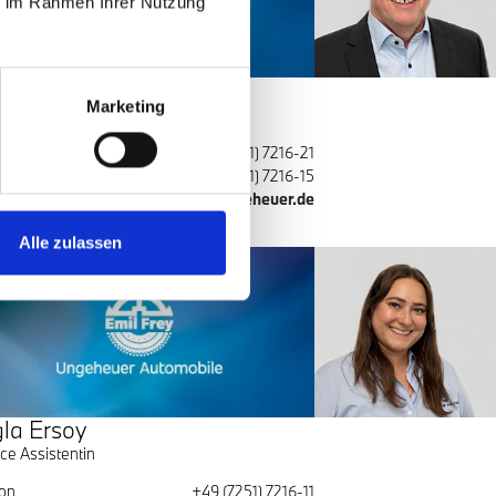
ie im Rahmen Ihrer Nutzung
phan Zastrow
Marketing
ice Berater
fon
+49 (7251) 7216-21
ax
+49 (7251) 7216-15
il
stephan.zastrow@ungeheuer.de
Alle zulassen
la Ersoy
ce Assistentin
fon
+49 (7251) 7216-11