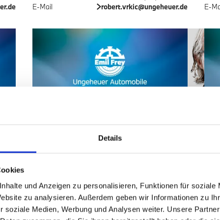
er.de
E-Mail
robert.vrkic@ungeheuer.de
E-Ma
Peter M. Schaffer
Pet
Filialleiter
Gesc
216-12
Telefon
+49 (721) 9493-110
Tele
Details
216-15
Telefax
+49 (721) 9493-112
Telef
er.de
E-Mail
peter.schaffer@ungeheuer.de
E-Ma
Cookies
nhalte und Anzeigen zu personalisieren, Funktionen für soziale
Website zu analysieren. Außerdem geben wir Informationen zu I
r soziale Medien, Werbung und Analysen weiter. Unsere Partner