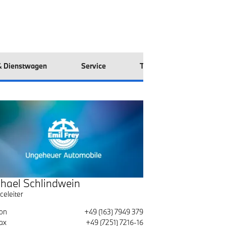
& Dienstwagen
Service
Teile & Zubehör
hael Schlindwein
celeiter
fon
+49 (163) 7949 379
ax
+49 (7251) 7216-16