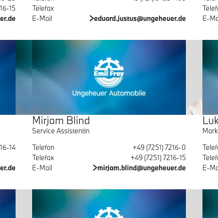
216-15
Telefax
Telef
er.de
E-Mail
eduard.justus@ungeheuer.de
E-Ma
Mirjam Blind
Luk
Service Assistentin
Mark
16-14
Telefon
+49 (7251) 7216-0
Tele
Telefax
+49 (7251) 7216-15
Telef
er.de
E-Mail
mirjam.blind@ungeheuer.de
E-Ma