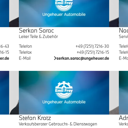
Serkan Sarac
Nad
Leiter Teile & Zubehör
Servi
16-43
Telefon
+49 (7251) 7216-30
Tele
216-15
Telefax
+49 (7251) 7216-15
Telef
er.de
E-Mail
serkan.sarac@ungeheuer.de
E-Ma
Stefan Kratz
Adr
Verkaufsberater Gebraucht- & Dienstwagen
Verk