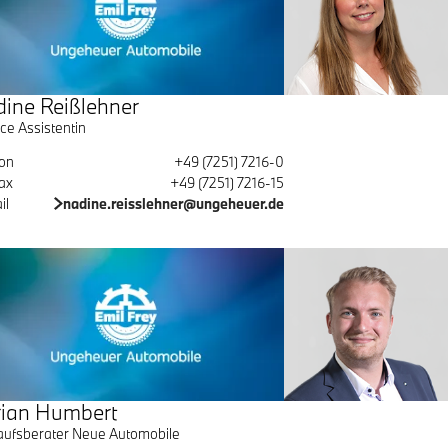
ine Reißlehner
ce Assistentin
fon
+49 (7251) 7216-0
ax
+49 (7251) 7216-15
il
nadine.reisslehner@ungeheuer.de
ian Humbert
aufsberater Neue Automobile