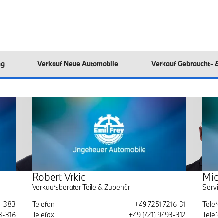
ng
Verkauf Neue Automobile
Verkauf Gebraucht- 
Robert Vrkic
Mic
Verkaufsberater Teile & Zubehör
Servi
3-383
Telefon
+49 7251 7216-31
Tele
3-316
Telefax
+49 (721) 9493-312
Telef