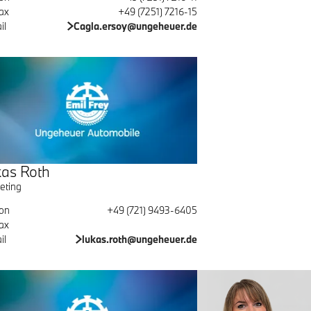
ax
+49 (7251) 7216-15
il
Cagla.ersoy@ungeheuer.de
as Roth
eting
fon
+49 (721) 9493-6405
ax
il
lukas.roth@ungeheuer.de