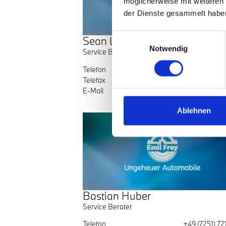
möglicherweise mit weiteren
der Dienste gesammelt habe
Einwilligungsauswahl
Sean Laub
Notwendig
Service Berater
Telefon
+49 (7251) 72
Telefax
E-Mail
sean.laub@ungeheu
Ablehnen
Bastian Huber
Service Berater
Telefon
+49 (7251) 72