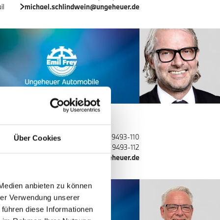
il
michael.schlindwein@ungeheuer.de
er M. Schaffer
häftsleitung
fon
+49 (721) 9493-110
Über Cookies
ax
+49 (721) 9493-112
il
peter.schaffer@ungeheuer.de
 Medien anbieten zu können
hrer Verwendung unserer
 führen diese Informationen