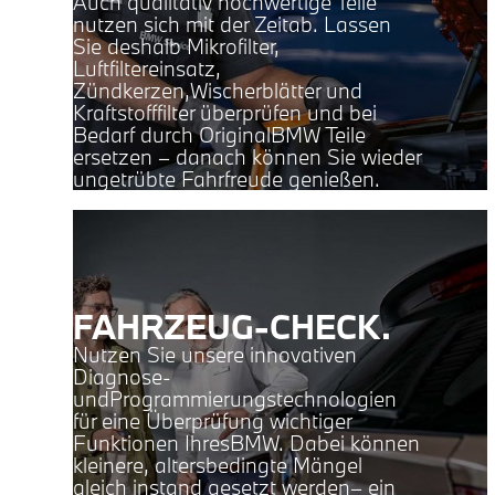
Auch qualitativ hochwertige Teile
nutzen sich mit der Zeitab. Lassen
Sie deshalb Mikrofilter,
Luftfiltereinsatz,
Zündkerzen,Wischerblätter und
Kraftstofffilter überprüfen und bei
Bedarf durch OriginalBMW Teile
ersetzen – danach können Sie wieder
ungetrübte Fahrfreude genießen.
FAHRZEUG-CHECK.
Nutzen Sie unsere innovativen
Diagnose-
undProgrammierungstechnologien
für eine Überprüfung wichtiger
Funktionen IhresBMW. Dabei können
kleinere, altersbedingte Mängel
gleich instand gesetzt werden– ein