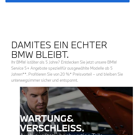
DAMITES EIN ECHTER
BMW BLEIBT.
Ihr BMW istälter als 5 Jahre? Entdecken Sie jetzt unsere BMW
Service 5+ Angebote speziellfür ausgewählte Modelle ab 5
Jahren**. Profitieren Sie von 20 %* Preisvorteil – und bleiben Sie
unterwegsimmer sicher und entspannt.
WARTUNG&
VERSCHLEISS.