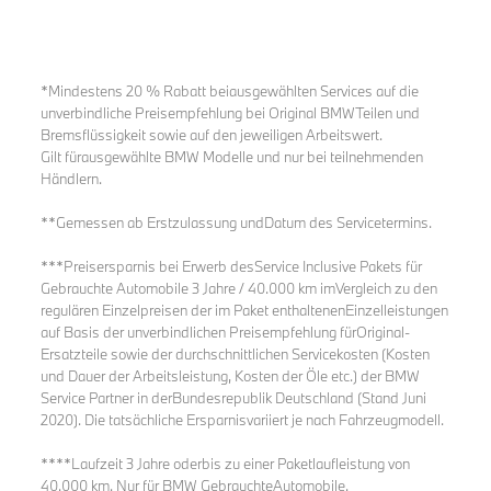
*Mindestens 20 % Rabatt beiausgewählten Services auf die
unverbindliche Preisempfehlung bei Original BMWTeilen und
Bremsflüssigkeit sowie auf den jeweiligen Arbeitswert.
Gilt fürausgewählte BMW Modelle und nur bei teilnehmenden
Händlern.
**Gemessen ab Erstzulassung undDatum des Servicetermins.
***Preisersparnis bei Erwerb desService Inclusive Pakets für
Gebrauchte Automobile 3 Jahre / 40.000 km imVergleich zu den
regulären Einzelpreisen der im Paket enthaltenenEinzelleistungen
auf Basis der unverbindlichen Preisempfehlung fürOriginal-
Ersatzteile sowie der durchschnittlichen Servicekosten (Kosten
und Dauer der Arbeitsleistung, Kosten der Öle etc.) der BMW
Service Partner in derBundesrepublik Deutschland (Stand Juni
2020). Die tatsächliche Ersparnisvariiert je nach Fahrzeugmodell.
****Laufzeit 3 Jahre oderbis zu einer Paketlaufleistung von
40.000 km. Nur für BMW GebrauchteAutomobile.