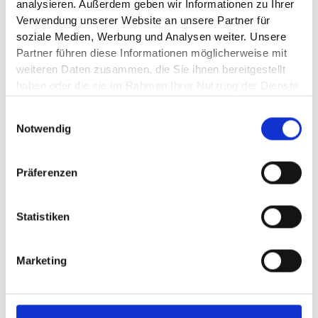
analysieren. Außerdem geben wir Informationen zu Ihrer
und Dauer der Arbeitsleistung, Kosten der Öle etc.) der BMW
Verwendung unserer Website an unsere Partner für
Service Partner in derBundesrepublik Deutschland (Stand Juni
2020). Die tatsächliche Ersparnisvariiert je nach Fahrzeugmodell.
soziale Medien, Werbung und Analysen weiter. Unsere
Partner führen diese Informationen möglicherweise mit
weiteren Daten zusammen, die Sie ihnen bereitgestellt
haben oder die sie im Rahmen Ihrer Nutzung der Dienste
gesammelt haben.
Einwilligungsauswahl
Notwendig
Präferenzen
Statistiken
Marketing