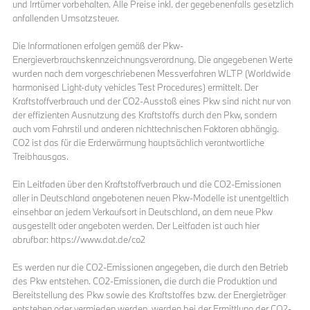
und Irrtümer vorbehalten. Alle Preise inkl. der gegebenenfalls gesetzlich
anfallenden Umsatzsteuer.
Die Informationen erfolgen gemäß der Pkw-
Energieverbrauchskennzeichnungsverordnung. Die angegebenen Werte
wurden nach dem vorgeschriebenen Messverfahren WLTP (Worldwide
harmonised Light-duty vehicles Test Procedures) ermittelt. Der
Kraftstoffverbrauch und der CO2-Ausstoß eines Pkw sind nicht nur von
der effizienten Ausnutzung des Kraftstoffs durch den Pkw, sondern
auch vom Fahrstil und anderen nichttechnischen Faktoren abhängig.
CO2 ist das für die Erderwärmung hauptsächlich verantwortliche
Treibhausgas.
Ein Leitfaden über den Kraftstoffverbrauch und die CO2-Emissionen
aller in Deutschland angebotenen neuen Pkw-Modelle ist unentgeltlich
einsehbar an jedem Verkaufsort in Deutschland, an dem neue Pkw
ausgestellt oder angeboten werden. Der Leitfaden ist auch hier
abrufbar: https://www.dat.de/co2
Es werden nur die CO2-Emissionen angegeben, die durch den Betrieb
des Pkw entstehen. CO2-Emissionen, die durch die Produktion und
Bereitstellung des Pkw sowie des Kraftstoffes bzw. der Energieträger
entstehen oder vermieden werden, werden bei der Ermittlung der CO2-