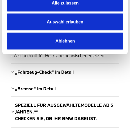
Alle zulassen
"Wartung & Verschleiß“im Detail
- Service Mikrofilter
- Service Luftfiltereinsatz
Auswahl erlauben
- Service Kraftstofffilter
- Service Zündkerzen
Ablehnen
- Beide Wischerblätter ersetzen
- Alle Wischerblätter ersetzen
- Wischerblatt für Heckscheibenwischer ersetzen
„Fahrzeug-Check“ im Detail
„Bremse“ im Detail
SPEZIELL FÜR AUSGEWÄHLTEMODELLE AB 5
JAHREN.**
CHECKEN SIE, OB IHR BMW DABEI IST.